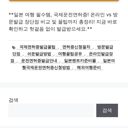
**일본 여행 필수템, 국제운전면허증! 온라인 vs 방
문발급 장단점 비교 및 꿀팁까지 총정리! 지금 바로
확인하고 헛걸음 없이 발급받으세요.**
태
국제면허증발급꿀팁
,
면허증신청절차
,
방문발급
그
단점
,
쉬운발급방법
,
여행꿀팁공유
,
온라인발급장
점
,
운전면허증발급안내
,
일본렌트카준비물
,
일본여
행국제운전면허증신청방법
,
해외여행준비
검색
검색