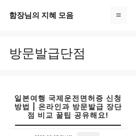
컨
텐
함장님의 지혜 모음
메
츠
로
뉴
건
너
방문발급단점
뛰
기
일본여행 국제운전면허증 신청
방법 | 온라인과 방문발급 장단
점 비교 꿀팁 공유해요!