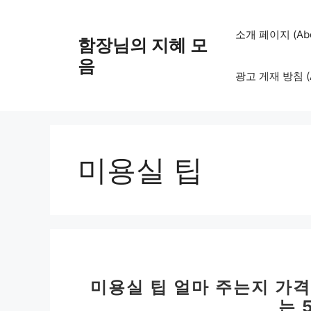
컨
텐
소개 페이지 (Abo
함장님의 지혜 모
츠
로
음
광고 게재 방침 (Adv
건
너
뛰
기
미용실 팁
미용실 팁 얼마 주는지 가격 
는 