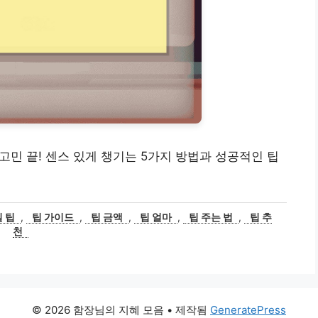
 고민 끝! 센스 있게 챙기는 5가지 방법과 성공적인 팁
 팁
,
팁 가이드
,
팁 금액
,
팁 얼마
,
팁 주는 법
,
팁 추
천
© 2026 함장님의 지혜 모음
• 제작됨
GeneratePress