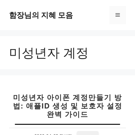
컨
텐
함장님의 지혜 모음
메
츠
로
뉴
건
너
미성년자 계정
뛰
기
미성년자 아이폰 계정만들기 방
법: 애플ID 생성 및 보호자 설정
완벽 가이드