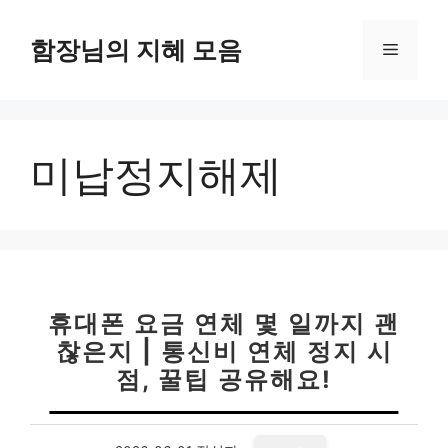
컨
텐
함장님의 지혜 모음
메
츠
로
뉴
건
너
미납정지해제
뛰
기
휴대폰 요금 연체 몇 일까지 괜
찮은지 | 통신비 연체 정지 시
점, 꿀팁 공유해요!