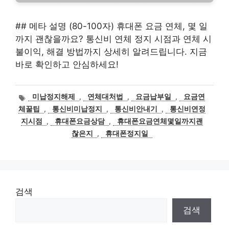
## 메타 설명 (80-100자) 휴대폰 요금 연체, 몇 일
까지 괜찮을까요? 통신비 연체 정지 시점과 연체 시
불이익, 해결 방법까지 상세히 알려드립니다. 지금
바로 확인하고 안심하세요!
태
미납정지해제
,
연체대처법
,
요금납부일
,
요금연
그
체꿀팁
,
통신비미납정지
,
통신비안내기
,
통신비연정
지시점
,
휴대폰요금상담
,
휴대폰요금연체몇일까지괜
찮은지
,
휴대폰정지일
검색
검색