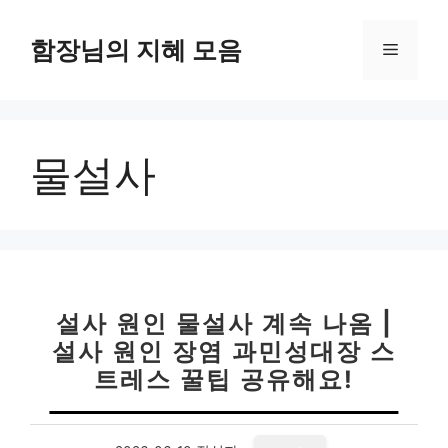
컨
텐
함장님의 지혜 모음
메
츠
로
뉴
건
너
물설사
뛰
기
설사 원인 물설사 계속 나옴 |
설사 원인 장염 과민성대장 스
트레스 꿀팁 공유해요!