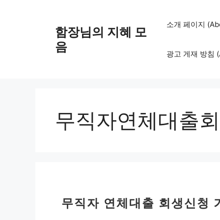
컨
텐
소개 페이지 (Abo
함장님의 지혜 모
츠
로
음
광고 게재 방침 (Adv
건
너
뛰
기
무직자연체대출회
무직자 연체대출 회생신청 