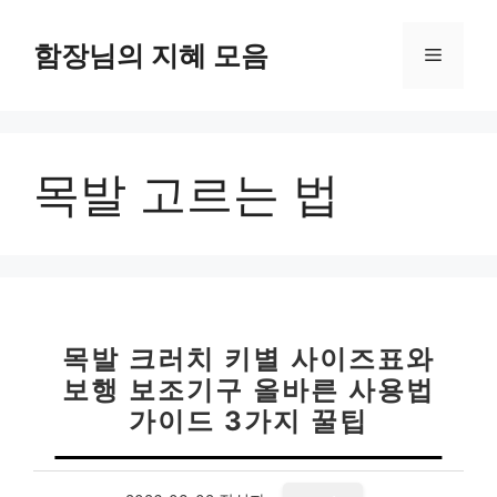
컨
텐
함장님의 지혜 모음
메
츠
로
뉴
건
너
목발 고르는 법
뛰
기
목발 크러치 키별 사이즈표와
보행 보조기구 올바른 사용법
가이드 3가지 꿀팁