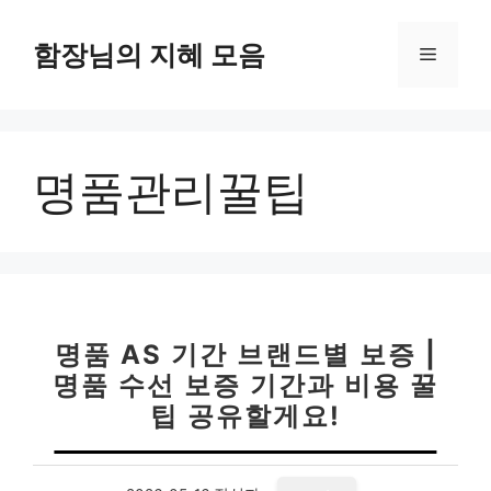
컨
텐
함장님의 지혜 모음
메
츠
로
뉴
건
너
명품관리꿀팁
뛰
기
명품 AS 기간 브랜드별 보증 |
명품 수선 보증 기간과 비용 꿀
팁 공유할게요!