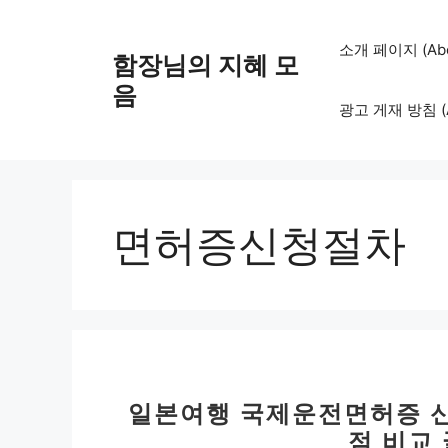
컨
텐
소개 페이지 (Abo
함장님의 지혜 모
츠
로
음
광고 게재 방침 (Adv
건
너
뛰
기
면허증신청절차
일본여행 국제운전면허증 신
점 비교