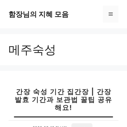
컨
텐
함장님의 지혜 모음
메
츠
로
뉴
건
너
메주숙성
뛰
기
간장 숙성 기간 집간장 | 간장
발효 기간과 보관법 꿀팁 공유
해요!