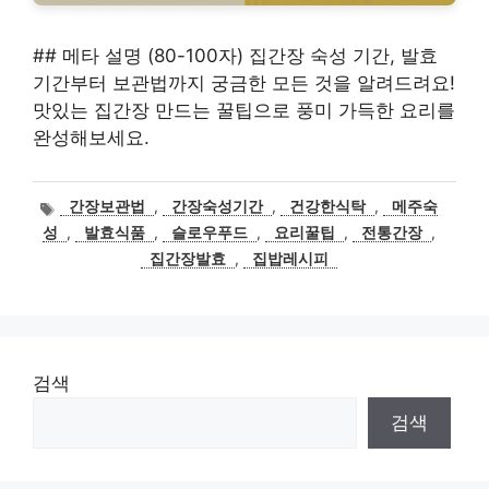
## 메타 설명 (80-100자) 집간장 숙성 기간, 발효
기간부터 보관법까지 궁금한 모든 것을 알려드려요!
맛있는 집간장 만드는 꿀팁으로 풍미 가득한 요리를
완성해보세요.
태
간장보관법
,
간장숙성기간
,
건강한식탁
,
메주숙
그
성
,
발효식품
,
슬로우푸드
,
요리꿀팁
,
전통간장
,
집간장발효
,
집밥레시피
검색
검색