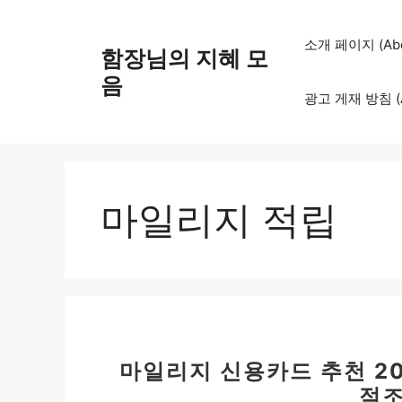
컨
텐
소개 페이지 (Abo
함장님의 지혜 모
츠
로
음
광고 게재 방침 (Adv
건
너
뛰
기
마일리지 적립
마일리지 신용카드 추천 20
적조