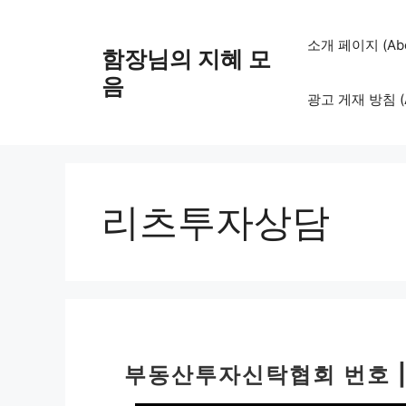
컨
텐
소개 페이지 (Abo
함장님의 지혜 모
츠
로
음
광고 게재 방침 (Adv
건
너
뛰
기
리츠투자상담
부동산투자신탁협회 번호 |