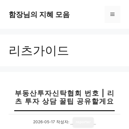
컨
텐
함장님의 지혜 모음
메
츠
로
뉴
건
너
리츠가이드
뛰
기
부동산투자신탁협회 번호 | 리
츠 투자 상담 꿀팁 공유할게요
2026-05-17
작성자:
reporter