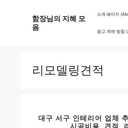
컨
텐
소개 페이지 (Abo
함장님의 지혜 모
츠
로
음
광고 게재 방침 (Adv
건
너
뛰
기
리모델링견적
대구 서구 인테리어 업체 추천
시공비용, 견적,