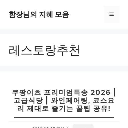
컨
텐
함장님의 지혜 모음
메
츠
로
뉴
건
너
레스토랑추천
뛰
기
쿠팡이츠 프리미엄특송 2026 |
고급식당 | 와인페어링, 코스요
리 제대로 즐기는 꿀팁 공유!