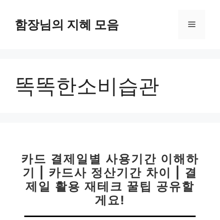
컨
텐
함장님의 지혜 모음
메
츠
로
뉴
건
너
똑똑한소비습관
뛰
기
카드 결제일별 사용기간 이해하
기 | 카드사 정산기간 차이 | 결
제일 활용 재테크 꿀팁 공유할
게요!