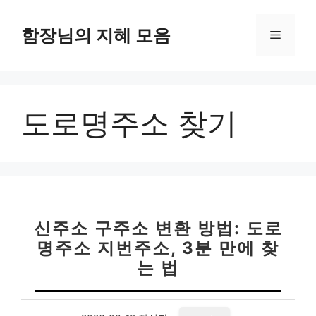
컨
텐
함장님의 지혜 모음
메
츠
로
뉴
건
너
도로명주소 찾기
뛰
기
신주소 구주소 변환 방법: 도로
명주소 지번주소, 3분 만에 찾
는 법