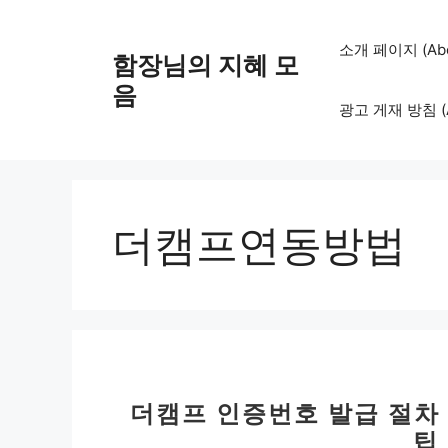
컨
텐
소개 페이지 (Abo
함장님의 지혜 모
츠
로
음
광고 게재 방침 (Adv
건
너
뛰
기
더캠프연동방법
더캠프 인증번호 발급 절차 |
팁