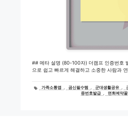
## 메타 설명 (80-100자) 더캠프 인증번호
으로 쉽고 빠르게 해결하고 소중한 사람과 연
태
가족소통앱
,
곰신필수템
,
군대생활공유
,
그
증번호발급
,
면회예약꿀