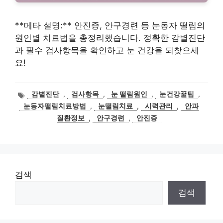
**메타 설명:** 안진증, 안구경련 등 눈동자 떨림의
원인별 치료법을 총정리했습니다. 정확한 감별진단
과 필수 검사항목을 확인하고 눈 건강을 되찾으세
요!
태
감별진단
,
검사항목
,
눈 떨림원인
,
눈건강꿀팁
,
그
눈동자떨림치료방법
,
눈떨림치료
,
시력관리
,
안과
질환정보
,
안구경련
,
안진증
검색
검색