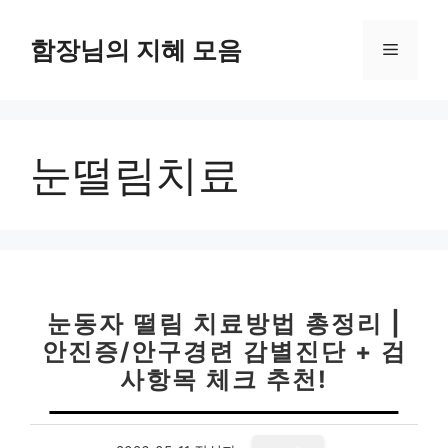
컨
텐
함장님의 지혜 모음
메
츠
로
뉴
건
너
눈떨림치료
뛰
기
눈동자 떨림 치료방법 총정리 |
안진증/안구경련 감별진단 + 검
사항목 체크 추천!