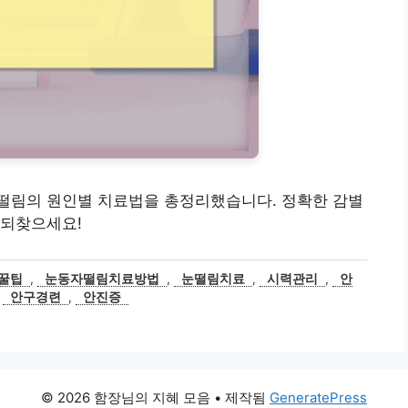
자 떨림의 원인별 치료법을 총정리했습니다. 정확한 감별
 되찾으세요!
꿀팁
,
눈동자떨림치료방법
,
눈떨림치료
,
시력관리
,
안
,
안구경련
,
안진증
© 2026 함장님의 지혜 모음
• 제작됨
GeneratePress