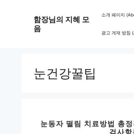
컨
텐
소개 페이지 (Abo
함장님의 지혜 모
츠
로
음
광고 게재 방침 (Adv
건
너
뛰
기
눈건강꿀팁
눈동자 떨림 치료방법 총정
검사항