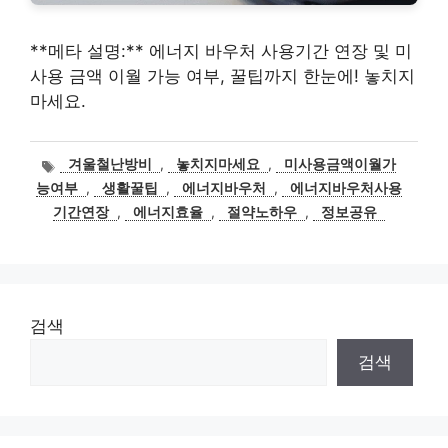
**메타 설명:** 에너지 바우처 사용기간 연장 및 미
사용 금액 이월 가능 여부, 꿀팁까지 한눈에! 놓치지
마세요.
태
겨울철난방비
,
놓치지마세요
,
미사용금액이월가
그
능여부
,
생활꿀팁
,
에너지바우처
,
에너지바우처사용
기간연장
,
에너지효율
,
절약노하우
,
정보공유
검색
검색