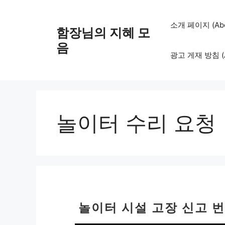
컨
텐
소개 페이지 (Abo
함장님의 지혜 모
츠
로
음
광고 게재 방침 (Adv
건
너
뛰
기
놀이터 수리 요청
놀이터 시설 고장 신고 번