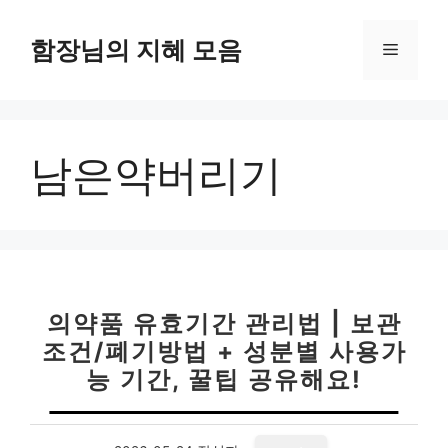
컨
텐
함장님의 지혜 모음
메
츠
로
뉴
건
너
남은약버리기
뛰
기
의약품 유효기간 관리법 | 보관
조건/폐기방법 + 성분별 사용가
능 기간, 꿀팁 공유해요!