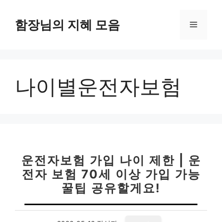
컨
텐
함장님의 지혜 모음
메
츠
로
뉴
건
너
나이별운전자보험
뛰
기
운전자보험 가입 나이 제한 | 운
전자 보험 70세 이상 가입 가능
꿀팁 공유할게요!