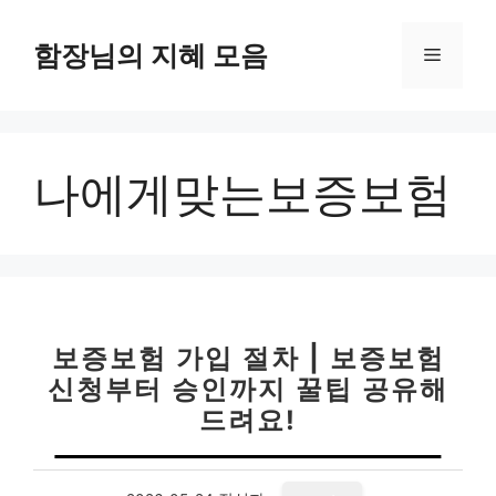
컨
텐
함장님의 지혜 모음
메
츠
로
뉴
건
너
나에게맞는보증보험
뛰
기
보증보험 가입 절차 | 보증보험
신청부터 승인까지 꿀팁 공유해
드려요!