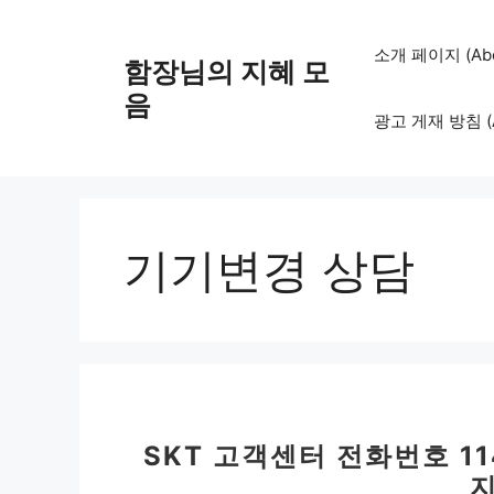
컨
텐
소개 페이지 (Abo
함장님의 지혜 모
츠
로
음
광고 게재 방침 (Adv
건
너
뛰
기
기기변경 상담
SKT 고객센터 전화번호 1