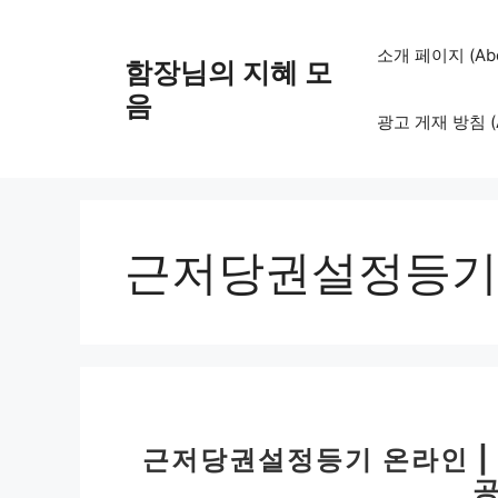
컨
텐
소개 페이지 (Abo
함장님의 지혜 모
츠
로
음
광고 게재 방침 (Adv
건
너
뛰
기
근저당권설정등기
근저당권설정등기 온라인 |
공