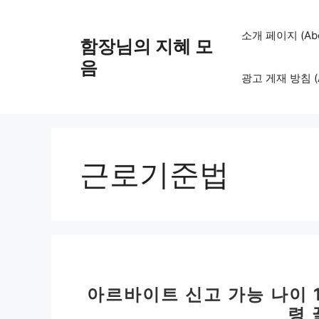
컨
텐
소개 페이지 (Abo
함장님의 지혜 모
츠
로
음
광고 게재 방침 (Adv
건
너
뛰
기
근로기준법
아르바이트 신고 가능 나이 1
령 