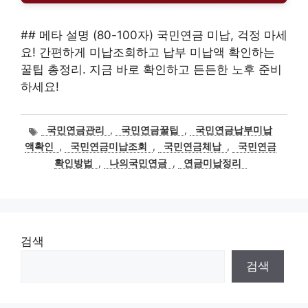
## 메타 설명 (80-100자) 국민연금 미납, 걱정 마세
요! 간편하게 미납조회하고 납부 미납액 확인하는
꿀팁 총정리. 지금 바로 확인하고 든든한 노후 준비
하세요!
태
국민연금관리
,
국민연금꿀팁
,
국민연금납부미납
그
액확인
,
국민연금미납조회
,
국민연금체납
,
국민연금
확인방법
,
나의국민연금
,
연금미납정리
검색
검색