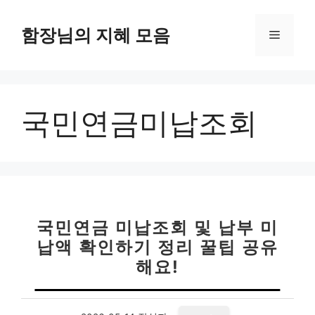
컨
텐
함장님의 지혜 모음
메
츠
로
뉴
건
너
국민연금미납조회
뛰
기
국민연금 미납조회 및 납부 미
납액 확인하기 정리 꿀팁 공유
해요!