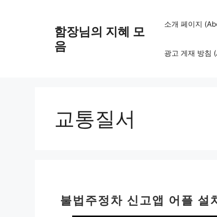
컨
텐
소개 페이지 (Abo
함장님의 지혜 모
츠
로
음
광고 게재 방침 (Adv
건
너
뛰
기
교통질서
불법주정차 신고앱 어플 설