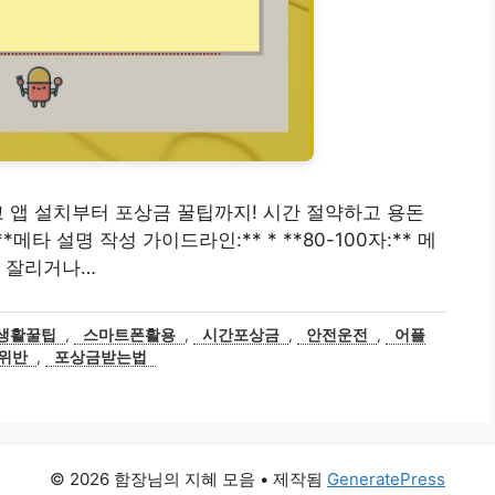
 신고 앱 설치부터 포상금 꿀팁까지! 시간 절약하고 용돈
메타 설명 작성 가이드라인:** * **80-100자:** 메
서 잘리거나…
생활꿀팁
,
스마트폰활용
,
시간포상금
,
안전운전
,
어플
위반
,
포상금받는법
© 2026 함장님의 지혜 모음
• 제작됨
GeneratePress