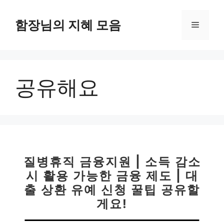
컨
텐
함장님의 지혜 모음
메
츠
로
뉴
건
너
공유해요
뛰
기
질병휴직 금융지원 | 소득 감소
시 활용 가능한 금융 제도 | 대
출 상환 유예 신청 꿀팁 공유할
게요!