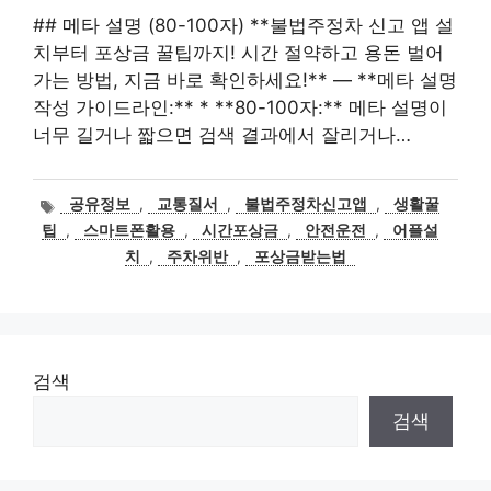
## 메타 설명 (80-100자) **불법주정차 신고 앱 설
치부터 포상금 꿀팁까지! 시간 절약하고 용돈 벌어
가는 방법, 지금 바로 확인하세요!** — **메타 설명
작성 가이드라인:** * **80-100자:** 메타 설명이
너무 길거나 짧으면 검색 결과에서 잘리거나…
태
공유정보
,
교통질서
,
불법주정차신고앱
,
생활꿀
그
팁
,
스마트폰활용
,
시간포상금
,
안전운전
,
어플설
치
,
주차위반
,
포상금받는법
검색
검색