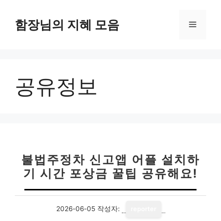
컨
텐
함장님의 지혜 모음
메
츠
로
뉴
건
너
공유정보
뛰
기
불법주정차 신고앱 어플 설치하
기 시간 포상금 꿀팁 공유해요!
2026-06-05
작성자:
reporter