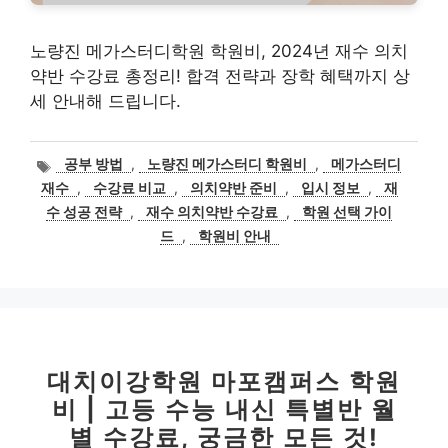
노량진 메가스터디학원 학원비, 2024년 재수 의치
약반 수강료 총정리! 합격 전략과 장학 혜택까지 상
세 안내해 드립니다.
태
공부 방법
,
노량진 메가스터디 학원비
,
메가스터디
그
재수
,
수강료 비교
,
의치약반 준비
,
입시 정보
,
재
수 성공 전략
,
재수 의치약반 수강료
,
학원 선택 가이
드
,
학원비 안내
대치이강학원 마포캠퍼스 학원
비 | 고등 수능 내신 특별반 월
별 수강료, 궁금한 모든 것!