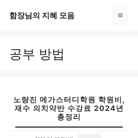
컨
텐
함장님의 지혜 모음
메
츠
로
뉴
건
너
공부 방법
뛰
기
노량진 메가스터디학원 학원비,
재수 의치약반 수강료 2024년
총정리