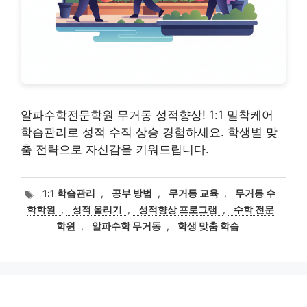
알파수학전문학원 무거동 성적향상! 1:1 밀착케어
학습관리로 성적 수직 상승 경험하세요. 학생별 맞
춤 전략으로 자신감을 키워드립니다.
태
1:1 학습관리
,
공부 방법
,
무거동 교육
,
무거동 수
그
학학원
,
성적 올리기
,
성적향상 프로그램
,
수학 전문
학원
,
알파수학 무거동
,
학생 맞춤 학습