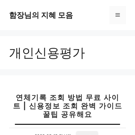
컨
텐
함장님의 지혜 모음
메
츠
로
뉴
건
너
개인신용평가
뛰
기
연체기록 조회 방법 무료 사이
트 | 신용정보 조회 완벽 가이드
꿀팁 공유해요