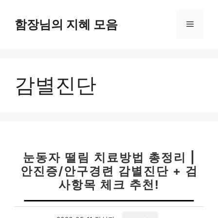
컨
텐
함장님의 지혜 모음
메
츠
로
뉴
건
너
감별진단
뛰
기
눈동자 떨림 치료방법 총정리 |
안진증/안구경련 감별진단 + 검
사항목 체크 추천!