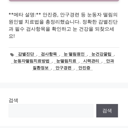
**메타 설명:** 안진증, 안구경련 등 눈동자 떨림의
원인별 치료법을 총정리했습니다. 정확한 감별진단
과 필수 검사항목을 확인하고 눈 건강을 되찾으세
요!
태
감별진단
,
검사항목
,
눈 떨림원인
,
눈건강꿀팁
,
그
눈동자떨림치료방법
,
눈떨림치료
,
시력관리
,
안과
질환정보
,
안구경련
,
안진증
검색
검색