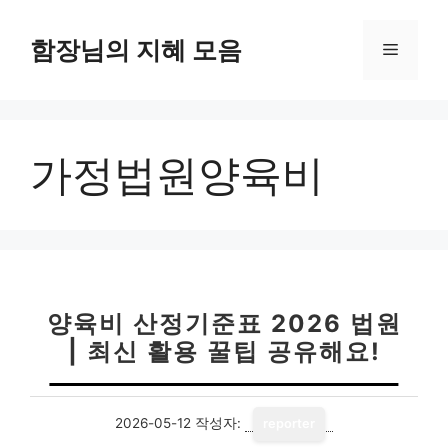
컨
텐
함장님의 지혜 모음
메
츠
로
뉴
건
너
가정법원양육비
뛰
기
양육비 산정기준표 2026 법원
| 최신 활용 꿀팁 공유해요!
2026-05-12
작성자:
reporter