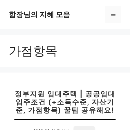
컨
텐
함장님의 지혜 모음
메
츠
로
뉴
건
너
가점항목
뛰
기
정부지원 임대주택 | 공공임대
입주조건 (+소득수준, 자산기
준, 가점항목) 꿀팁 공유해요!