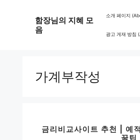
컨
텐
소개 페이지 (Abo
함장님의 지혜 모
츠
로
음
광고 게재 방침 (Adv
건
너
뛰
기
가계부작성
금리비교사이트 추천 | 예
꿀팁