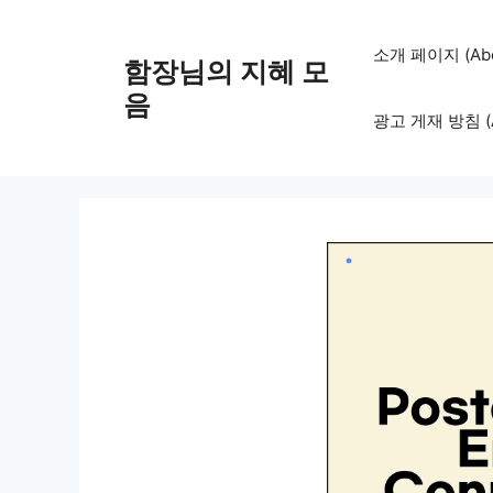
컨
텐
소개 페이지 (Abo
함장님의 지혜 모
츠
로
음
광고 게재 방침 (Adv
건
너
뛰
기