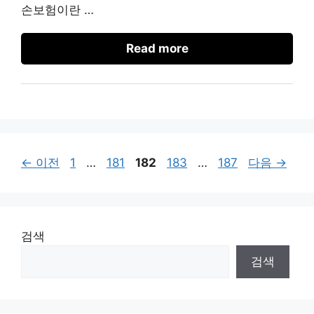
손보험이란 …
Read more
페
페
페
페
페
←
이전
1
…
181
182
183
…
187
다음
→
이
이
이
이
이
지
지
지
지
지
검색
검색