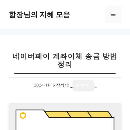
컨
텐
함장님의 지혜 모음
메
츠
로
뉴
건
너
뛰
기
네이버페이 계좌이체 송금 방법
정리
2024-11-16
작성자:
reporter