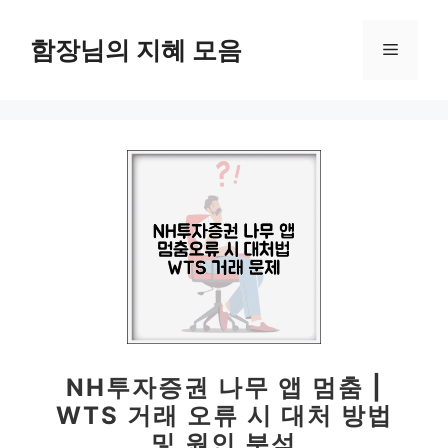
컨
텐
함장님의 지혜 모음
메
츠
로
뉴
건
너
뛰
기
NH투자증권 나무 앱 멈춤 |
WTS 거래 오류 시 대처 방법
및 원인 분석