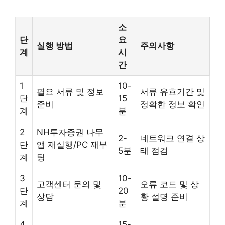
소
단
요
실행 방법
주의사항
계
시
간
1
10-
필요 서류 및 정보
서류 유효기간 및
단
15
준비
정확한 정보 확인
계
분
2
NH투자증권 나무
2-
네트워크 연결 상
단
앱 재실행/PC 재부
5분
태 점검
계
팅
3
10-
고객센터 문의 및
오류 코드 및 상
단
20
상담
황 설명 준비
계
분
4
15-