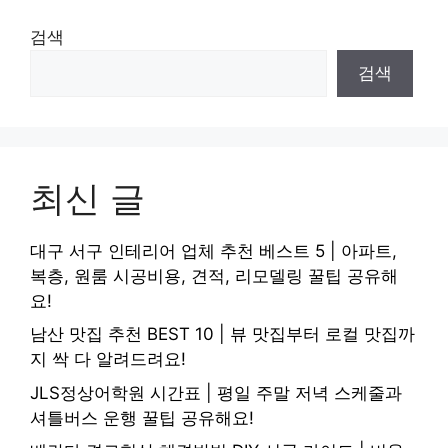
검색
검색
최신 글
대구 서구 인테리어 업체 추천 베스트 5 | 아파트,
복층, 원룸 시공비용, 견적, 리모델링 꿀팁 공유해
요!
남산 맛집 추천 BEST 10 | 뷰 맛집부터 로컬 맛집까
지 싹 다 알려드려요!
JLS정상어학원 시간표 | 평일 주말 저녁 스케줄과
셔틀버스 운행 꿀팁 공유해요!