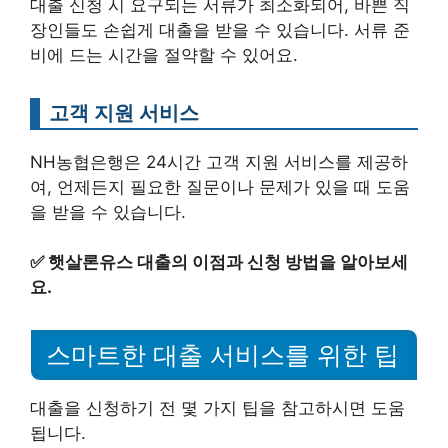
대출 신청 시 요구되는 서류가 최소화되어, 바쁜 직
장인들도 손쉽게 대출을 받을 수 있습니다. 서류 준
비에 드는 시간을 절약할 수 있어요.
고객 지원 서비스
NH농협은행은 24시간 고객 지원 서비스를 제공하
여, 언제든지 필요한 질문이나 문제가 있을 때 도움
을 받을 수 있습니다.
✅
햇살론유스 대출의 이점과 신청 방법을 알아보세
요.
스마트한 대출 서비스를 위한 팁
대출을 신청하기 전 몇 가지 팁을 참고하시면 도움
됩니다.