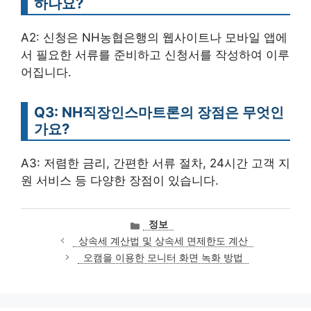
하나요?
A2: 신청은 NH농협은행의 웹사이트나 모바일 앱에
서 필요한 서류를 준비하고 신청서를 작성하여 이루
어집니다.
Q3: NH직장인스마트론의 장점은 무엇인
가요?
A3: 저렴한 금리, 간편한 서류 절차, 24시간 고객 지
원 서비스 등 다양한 장점이 있습니다.
카
정보
테
상속세 계산법 및 상속세 면제한도 계산
고
오캠을 이용한 모니터 화면 녹화 방법
리