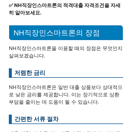
✅
NH직장인스마트론의 적격대출 자격조건을 자세
히 알아보세요.
NH직장인스마트론의 장점
NH직장인스마트론을 이용할 때의 장점은 무엇인지
살펴보겠습니다.
저렴한 금리
NH직장인스마트론은 일반 대출 상품보다 상대적으
로 낮은 금리를 제공합니다. 이는 장기적으로 상환
부담을 줄이는 데 도움이 될 수 있습니다.
간편한 서류 절차