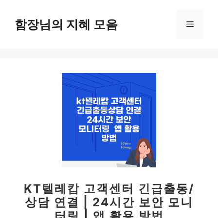
컨
텐
함장님의 지혜 모음
메
츠
로
뉴
건
너
뛰
기
KT텔레캅 고객센터 긴급출동/
상담 연결 | 24시간 보안 모니
터링 | 앱 활용 방법