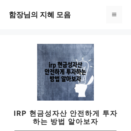
컨
텐
함장님의 지혜 모음
메
츠
로
뉴
건
너
뛰
기
IRP 현금성자산 안전하게 투자
하는 방법 알아보자