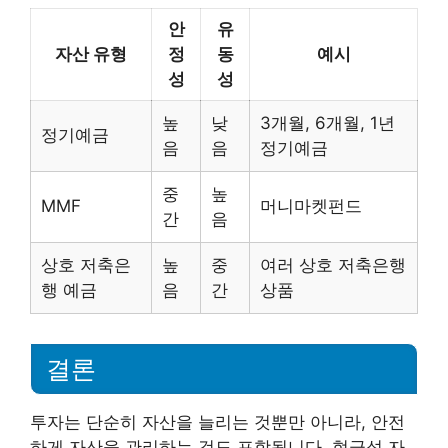
안
유
자산 유형
정
동
예시
성
성
높
낮
3개월, 6개월, 1년
정기예금
음
음
정기예금
중
높
MMF
머니마켓펀드
간
음
상호 저축은
높
중
여러 상호 저축은행
행 예금
음
간
상품
결론
투자는 단순히 자산을 늘리는 것뿐만 아니라, 안전
하게 자산을 관리하는 것도 포함됩니다. 현금성 자