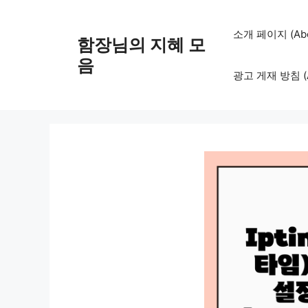
컨
텐
소개 페이지 (Abo
함장님의 지혜 모
츠
로
음
광고 게재 방침 (Adv
건
너
뛰
기