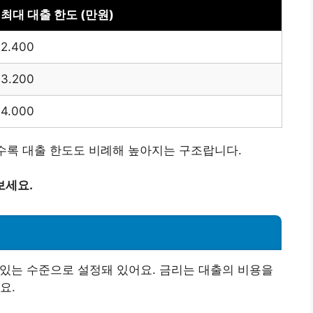
최대 대출 한도 (만원)
2.400
3.200
4.000
을수록 대출 한도도 비례해 높아지는 구조랍니다.
보세요.
있는 수준으로 설정돼 있어요. 금리는 대출의 비용을
요.