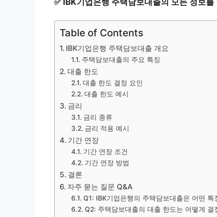
✅
IBK기업은행 주택담보대출의 모든 정보를
Table of Contents
IBK기업은행 주택담보대출 개요
주택담보대출의 주요 특징
대출 한도
대출 한도 결정 요인
대출 한도 예시
금리
금리 종류
금리 적용 예시
기간 연장
기간 연장 조건
기간 연장 방법
결론
자주 묻는 질문 Q&A
Q1: IBK기업은행의 주택담보대출은 어떤 특
Q2: 주택담보대출의 대출 한도는 어떻게 