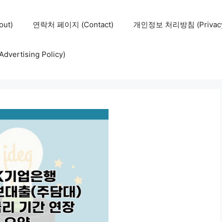
ut)
연락처 페이지 (Contact)
개인정보 처리방침 (Privacy 
ertising Policy)