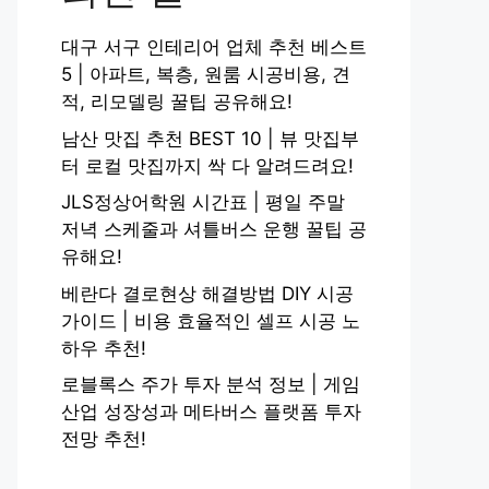
대구 서구 인테리어 업체 추천 베스트
5 | 아파트, 복층, 원룸 시공비용, 견
적, 리모델링 꿀팁 공유해요!
남산 맛집 추천 BEST 10 | 뷰 맛집부
터 로컬 맛집까지 싹 다 알려드려요!
JLS정상어학원 시간표 | 평일 주말
저녁 스케줄과 셔틀버스 운행 꿀팁 공
유해요!
베란다 결로현상 해결방법 DIY 시공
가이드 | 비용 효율적인 셀프 시공 노
하우 추천!
로블록스 주가 투자 분석 정보 | 게임
산업 성장성과 메타버스 플랫폼 투자
전망 추천!