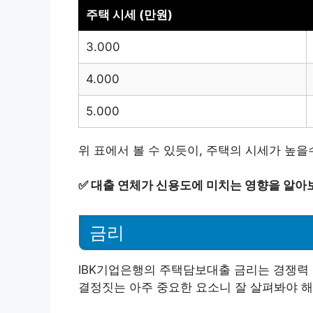
주택 시세 (만원)
3.000
4.000
5.000
위 표에서 볼 수 있듯이, 주택의 시세가 높
✅
대출 연체가 신용도에 미치는 영향을 알아
금리
IBK기업은행의 주택담보대출 금리는 경쟁력 
결정짓는 아주 중요한 요소니 잘 살펴봐야 해