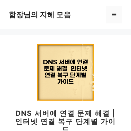
컨
텐
함장님의 지혜 모음
메
츠
로
뉴
건
너
뛰
기
DNS 서버에 연결 문제 해결 |
인터넷 연결 복구 단계별 가이
드