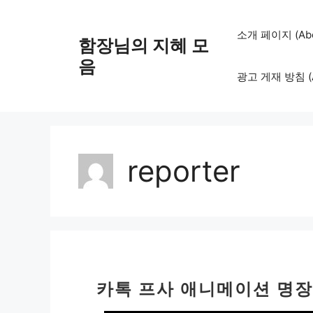
컨
텐
소개 페이지 (Abo
함장님의 지혜 모
츠
로
음
광고 게재 방침 (Adv
건
너
뛰
기
reporter
카톡 프사 애니메이션 명장면