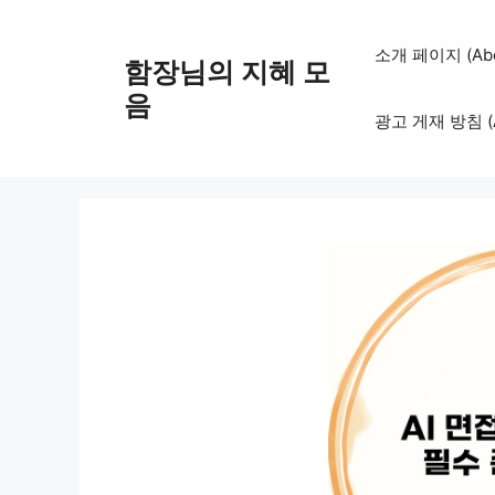
컨
텐
소개 페이지 (Abo
함장님의 지혜 모
츠
로
음
광고 게재 방침 (Adv
건
너
뛰
기