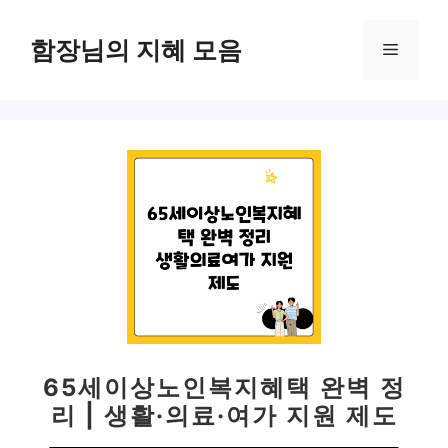
컨
텐
함장님의 지혜 모음
메
츠
로
뉴
건
너
뛰
기
65세이상노인복지혜택 완벽 정
리 | 생활·의료·여가 지원 제도